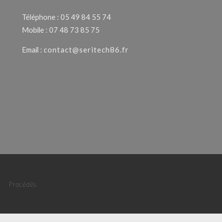
Téléphone : 05 49 84 55 74
Mobile : 07 48 73 85 75
Email :
contact@seritech86.fr
Procédés