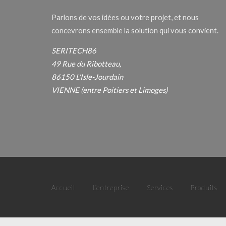
Parlons de vos idées ou votre projet, et nous
concevrons ensemble la solution qui vous convient.
SERITECH86
49 Rue du Ribotteau,
86150 L'Isle-Jourdain
VIENNE (entre Poitiers et Limoges)
Accueil
L’entreprise
Services
Produits