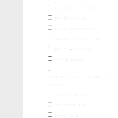
SIGNALÉTIQUE INDUSTRIELLE
(8)
SIGNALÉTIQUE SOL
(8)
SIGNALÉTIQUE TERTIAIRE
(8)
MARQUEUR DE TUYAUTERIE
(8)
PANNEAUX ARTICULÉS
(8)
PORTE CHASUBLE
(8)
MINIATURES - CONSIGNES GÉNÉRALES DE
SÉCURITÉ
(8)
MODULE MÉTALLIQUES
(8)
BOÎTE VIDE POCHE
(8)
AFFICHETTES
(8)