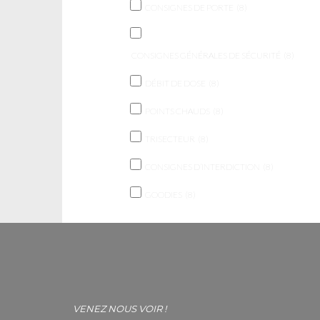
CONSIGNES DE PORTE
(8)
CONSIGNES GÉNÉRALES DE SÉCURITÉ
(8)
DÉBIT DE DOSE
(8)
POINTS CHAUDS
(8)
TRISECTEUR
(8)
CONSIGNES D’INTERDICTION
(8)
GOODIES
(8)
VENEZ NOUS VOIR !