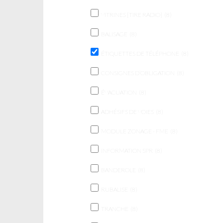
VITRINES [TIRE RADIO]
(8)
BALISAGE
(8)
ÉTIQUETTES DE TÉLÉPHONE
(8)
CONSIGNES D’OBLIGATION
(8)
ÉVACUATION
(8)
ADHÉSIFS DE VOIES
(8)
MODULE ZONAGE - FME
(8)
INFORMATION SPR
(8)
BANDEROLE
(8)
RUBALISE
(8)
TRANCHE
(8)