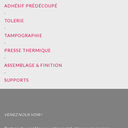
ADHÉSIF PRÉDÉCOUPÉ
∙
TOLERIE
∙
TAMPOGRAPHIE
∙
PRESSE THERMIQUE
∙
ASSEMBLAGE & FINITION
∙
SUPPORTS
VENEZ NOUS VOIR !