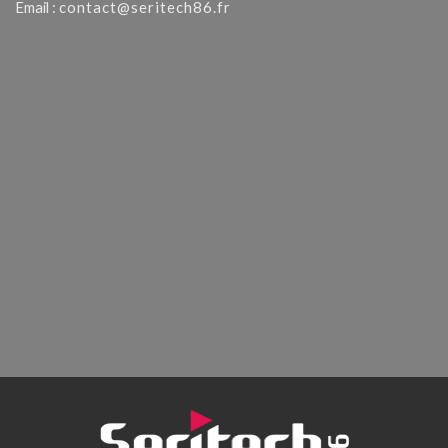
Email :
contact@seritech86.fr