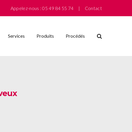
Appelez-nous : 05 49 84 55 74 |
Contact
Services
Produits
Procédés
eveux