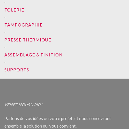
∙
TOLERIE
∙
TAMPOGRAPHIE
∙
PRESSE THERMIQUE
∙
ASSEMBLAGE & FINITION
∙
SUPPORTS
VENEZ NOUS VOIR !
Parlons de vos idées ou votre projet, et nous concevrons
ensemble la solution qui vous convient.