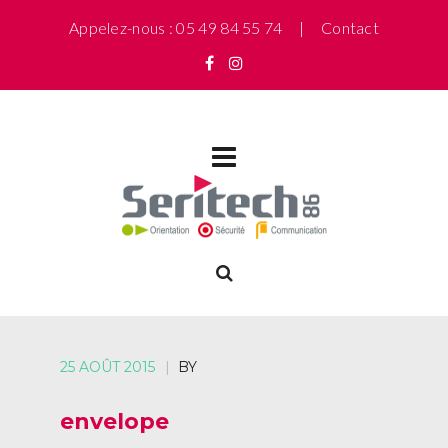
Appelez-nous : 05 49 84 55 74 |
Contact
25 AOÛT 2015
|
BY
envelope