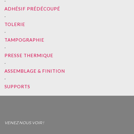
∙
ADHÉSIF PRÉDÉCOUPÉ
∙
TOLERIE
∙
TAMPOGRAPHIE
∙
PRESSE THERMIQUE
∙
ASSEMBLAGE & FINITION
∙
SUPPORTS
VENEZ NOUS VOIR !