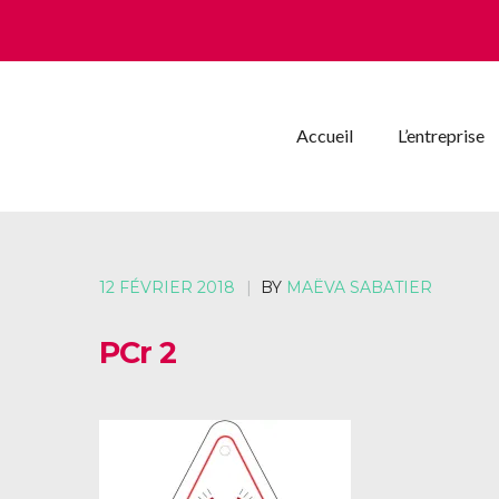
Accueil
L’entreprise
12 FÉVRIER 2018
|
BY
MAËVA SABATIER
PCr 2