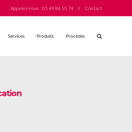
Appelez-nous : 05 49 84 55 74 |
Contact
Services
Produits
Procédés
ation