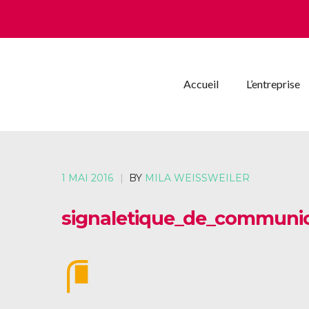
Accueil
L’entreprise
1 MAI 2016
|
BY
MILA WEISSWEILER
signaletique_de_communic