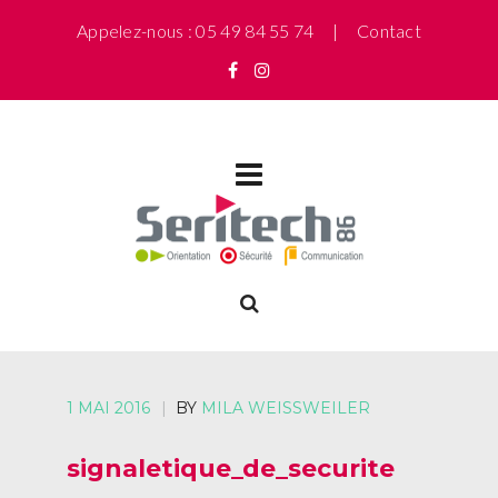
Appelez-nous : 05 49 84 55 74 |
Contact
1 MAI 2016
|
BY
MILA WEISSWEILER
signaletique_de_securite